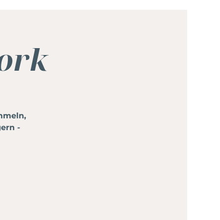
ork
mmeln,
ern -